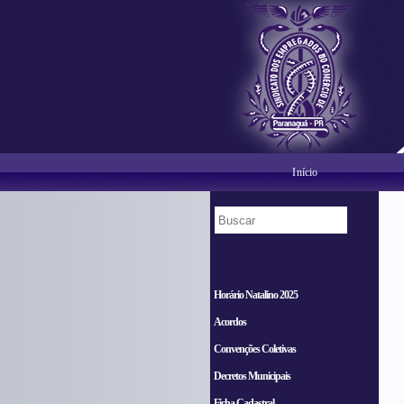
Início
Horário Natalino 2025
Acordos
Convenções Coletivas
Decretos Municipais
Ficha Cadastral